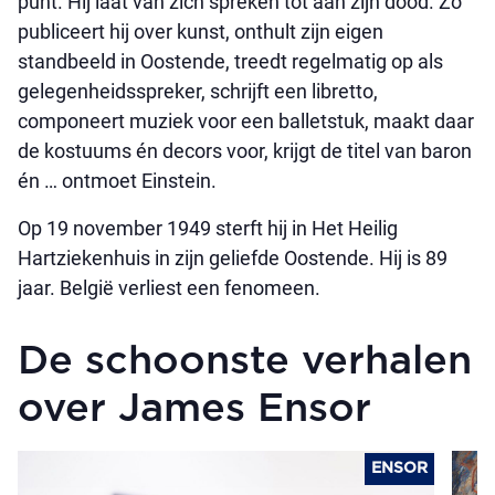
punt. Hij laat van zich spreken tot aan zijn dood. Zo
publiceert hij over kunst, onthult zijn eigen
standbeeld in Oostende, treedt regelmatig op als
gelegenheidsspreker, schrijft een libretto,
componeert muziek voor een balletstuk, maakt daar
de kostuums én decors voor, krijgt de titel van baron
én … ontmoet Einstein.
Op 19 november 1949 sterft hij in Het Heilig
Hartziekenhuis in zijn geliefde Oostende. Hij is 89
jaar. België verliest een fenomeen.
De schoonste verhalen
over James Ensor
ENSOR