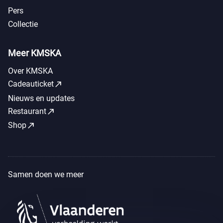
Pers
Collectie
Meer KMSKA
Over KMSKA
call_made
Cadeauticket
Nieuws en updates
call_made
Restaurant
call_made
Shop
Samen doen we meer