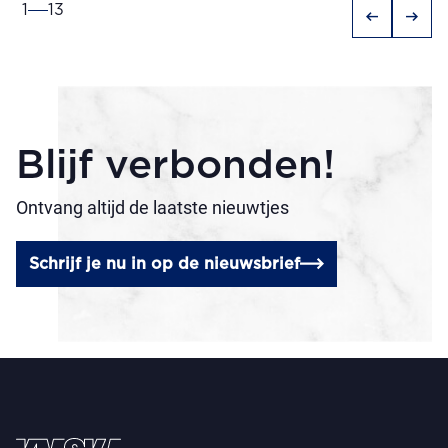
1
13
arrow_left_alt
arrow_right_alt
Blijf verbonden!
Ontvang altijd de laatste nieuwtjes
Schrijf je nu in op de nieuwsbrief