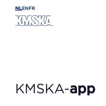
Ga naar hoofdinhoud
NL
EN
FR
KMSKA-
app