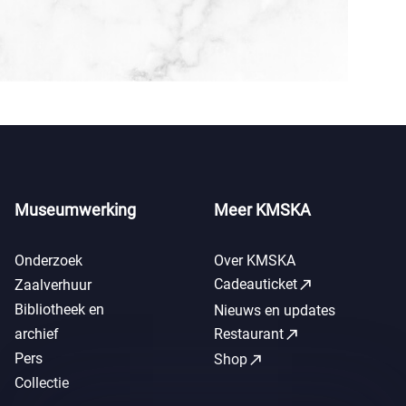
Museumwerking
Meer KMSKA
Onderzoek
Over KMSKA
call_made
Cadeauticket
Zaalverhuur
Bibliotheek en
Nieuws en updates
call_made
archief
Restaurant
Pers
call_made
Shop
Collectie