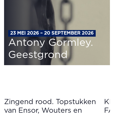
23 MEI 2026 – 20 SEPTEMBER 2026
Antony Gormley.
Geestgrond
Zingend rood. Topstukken
KM
van Ensor, Wouters en
FA