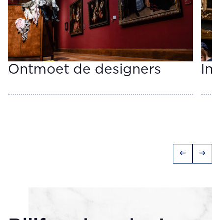
Ontmoet de designers
In
arrow_left_alt
arrow_right_alt