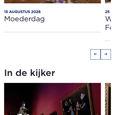
15 AUGUSTUS 2026
25 A
Moederdag
Wo
Fo
arrow_left_alt
arrow_right_alt
In de kijker