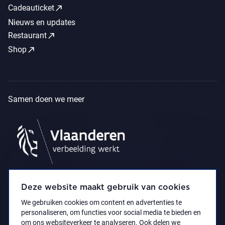
call_made
Cadeauticket
Nieuws en updates
call_made
Restaurant
call_made
Shop
Samen doen we meer
Deze website maakt gebruik van cookies
We gebruiken cookies om content en advertenties te
personaliseren, om functies voor social media te bieden en
om ons websiteverkeer te analyseren. Ook delen we