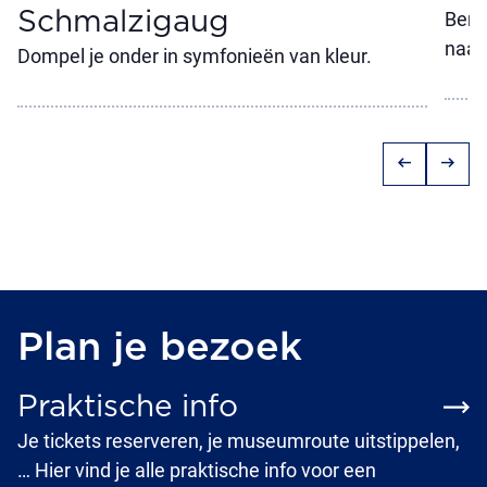
Schmalzigaug
Ben 
naar
Dompel je onder in symfonieën van kleur.
arrow_left_alt
arrow_right_alt
Plan je bezoek
Praktische info
Je tickets reserveren, je museumroute uitstippelen,
… Hier vind je alle praktische info voor een