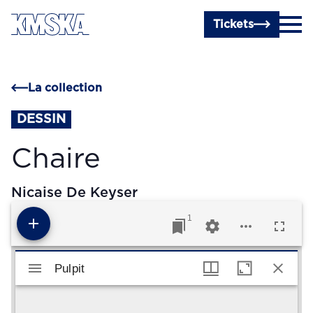
Passer au contenu principal
Tickets
La collection
DESSIN
Chaire
Nicaise De Keyser
1
Visualiseur Mirador
Pulpit
Pulpit