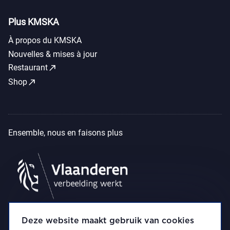
Plus KMSKA
À propos du KMSKA
Nouvelles & mises à jour
call_made
Restaurant
call_made
Shop
Ensemble, nous en faisons plus
Deze website maakt gebruik van cookies