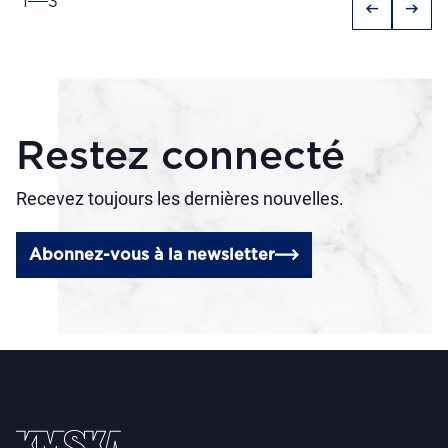
1
3
arrow_left_alt
arrow_right_alt
Restez connecté
Recevez toujours les dernières nouvelles.
Abonnez-vous à la newsletter