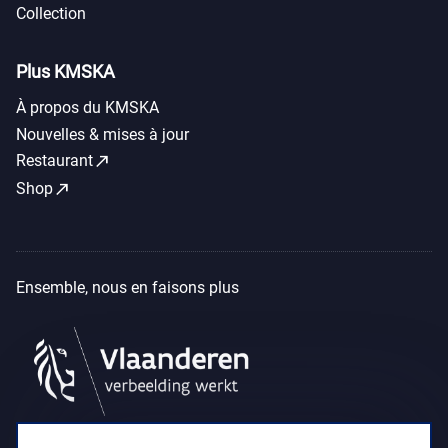
Collection
Plus KMSKA
À propos du KMSKA
Nouvelles & mises à jour
call_made
Restaurant
call_made
Shop
Ensemble, nous en faisons plus