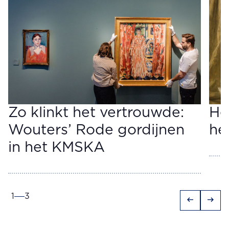
Zo klinkt het vertrouwde:
He
Wouters’ Rode gordijnen
het
in het KMSKA
1
3
arrow_left_alt
arrow_right_alt