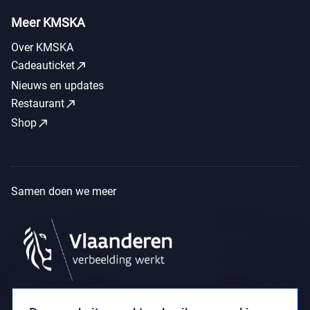
Meer KMSKA
Over KMSKA
call_made
Cadeauticket
Nieuws en updates
call_made
Restaurant
call_made
Shop
Samen doen we meer