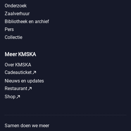
Onderzoek
Zaalverhuur
Bibliotheek en archief
Pers
Collectie
Meer KMSKA
Over KMSKA
call_made
Cadeauticket
Nieuws en updates
call_made
Restaurant
call_made
Shop
Samen doen we meer