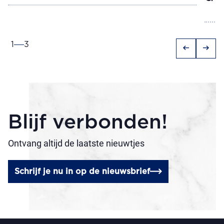
1
3
arrow_left_alt
arrow_right_alt
Blijf verbonden!
Ontvang altijd de laatste nieuwtjes
Schrijf je nu in op de nieuwsbrief