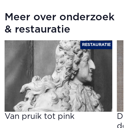
Meer over onderzoek
& restauratie
RESTAURATIE
Van pruik tot pink
Dr
de