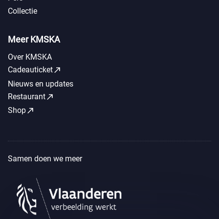
Collectie
Meer KMSKA
Over KMSKA
call_made
Cadeauticket
Nieuws en updates
call_made
Restaurant
call_made
Shop
Samen doen we meer