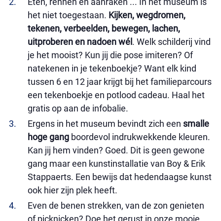
Eten, rennen en aanraken ... In het museum is
het niet toegestaan.
Kijken, wegdromen,
tekenen, verbeelden, bewegen, lachen,
uitproberen en nadoen wél
. Welk schilderij vind
je het mooist? Kun jij die pose imiteren? Of
natekenen in je tekenboekje? Want elk kind
tussen 6 en 12 jaar krijgt bij het familieparcours
een tekenboekje en potlood cadeau. Haal het
gratis op aan de infobalie.
Ergens in het museum bevindt zich een
smalle
hoge gang
boordevol indrukwekkende kleuren.
Kan jij hem vinden? Goed. Dit is geen gewone
gang maar een kunstinstallatie van Boy & Erik
Stappaerts. Een bewijs dat hedendaagse kunst
ook hier zijn plek heeft.
Even de benen strekken, van de zon genieten
of picknicken? Doe het gerust in onze mooie