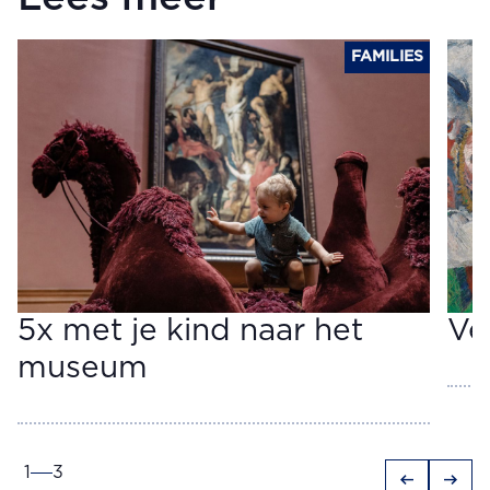
FAMILIES
5x met je kind naar het
Ver
museum
1
3
arrow_left_alt
arrow_right_alt