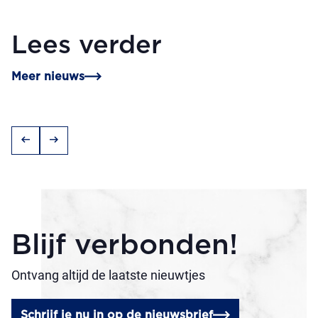
Lees verder
Meer nieuws
arrow_left_alt
arrow_right_alt
Blijf verbonden!
Ontvang altijd de laatste nieuwtjes
Schrijf je nu in op de nieuwsbrief