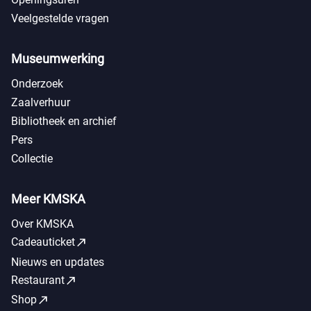
Veelgestelde vragen
Museumwerking
Onderzoek
Zaalverhuur
Bibliotheek en archief
Pers
Collectie
Meer KMSKA
Over KMSKA
call_made
Cadeauticket
Nieuws en updates
call_made
Restaurant
call_made
Shop