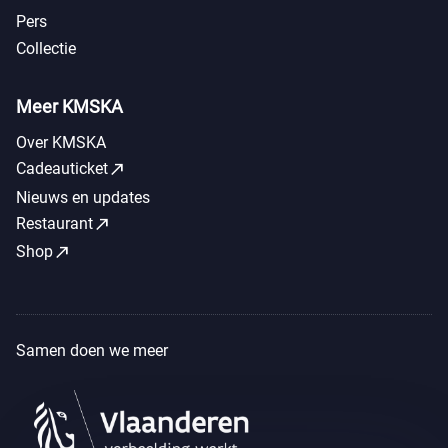
Pers
Collectie
Meer KMSKA
Over KMSKA
call_made
Cadeauticket
Nieuws en updates
call_made
Restaurant
call_made
Shop
Samen doen we meer