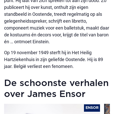
punt. Hij laat van zich spreken tot aan zijn dood. Zo
publiceert hij over kunst, onthult zijn eigen
standbeeld in Oostende, treedt regelmatig op als
gelegenheidsspreker, schrijft een libretto,
componeert muziek voor een balletstuk, maakt daar
de kostuums én decors voor, krijgt de titel van baron
én … ontmoet Einstein.
Op 19 november 1949 sterft hij in Het Heilig
Hartziekenhuis in zijn geliefde Oostende. Hij is 89
jaar. België verliest een fenomeen.
De schoonste verhalen
over James Ensor
ENSOR