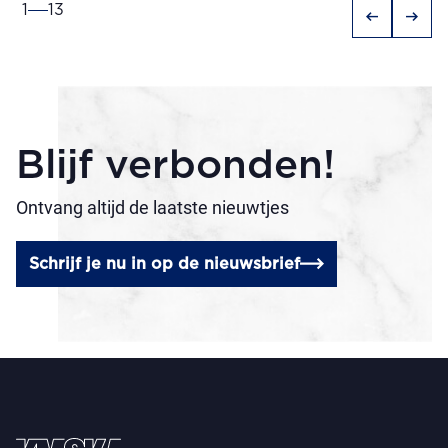
1
13
arrow_left_alt
arrow_right_alt
Blijf verbonden!
Ontvang altijd de laatste nieuwtjes
Schrijf je nu in op de nieuwsbrief