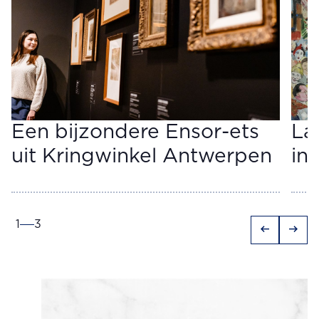
Een bijzondere Ensor-ets
La
uit Kringwinkel Antwerpen
in
1
3
arrow_left_alt
arrow_right_alt