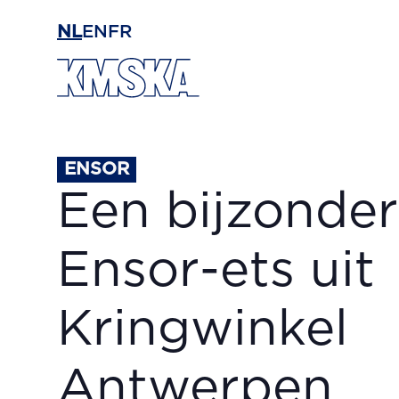
Ga naar hoofdinhoud
NL
EN
FR
ENSOR
Een bijzonde
Ensor-ets uit
Kringwinkel
Antwerpen