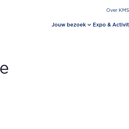
Over KM
keyboard_arrow_down
Jouw bezoek
Expo & Activit
re