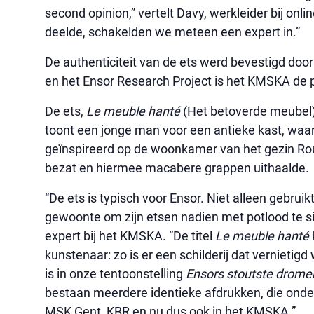
second opinion,” vertelt Davy, werkleider bij on
deelde, schakelden we meteen een expert in.”
De authenticiteit van de ets werd bevestigd door
en het Ensor Research Project is het KMSKA de
De ets,
Le meuble hanté
(Het betoverde meubel)
toont een jonge man voor een antieke kast, waa
geïnspireerd op de woonkamer van het gezin Ro
bezat en hiermee macabere grappen uithaalde.
“De ets is typisch voor Ensor. Niet alleen gebruik
gewoonte om zijn etsen nadien met potlood te si
expert bij het KMSKA. “De titel
Le meuble hanté
kunstenaar: zo is er een schilderij dat vernietig
is in onze tentoonstelling
Ensors stoutste drome
bestaan meerdere identieke afdrukken, die onder 
MSK Gent, KBR en nu dus ook in het KMSKA.”