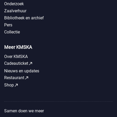
Onderzoek
Zaalverhuur
Bibliotheek en archief
Pers
Collectie
Meer KMSKA
Over KMSKA
call_made
Cadeauticket
Nieuws en updates
call_made
Restaurant
call_made
Shop
Samen doen we meer