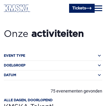
Ga naar hoofdinhoud
Tickets
Onze
activiteiten
keyboard_arrow_down
EVENT TYPE
keyboard_arrow_down
DOELGROEP
keyboard_arrow_down
DATUM
75
evenementen gevonden
ALLE DAGEN, DOORLOPEND
CREATIEF