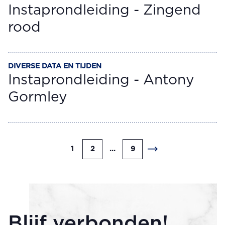
Instaprondleiding - Zingend
rood
DIVERSE DATA EN TIJDEN
RONDLEIDING
Instaprondleiding - Antony
Gormley
1
2
...
9
Blijf verbonden!