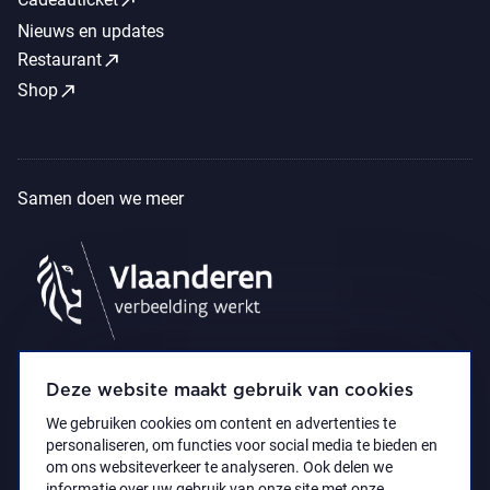
Nieuws en updates
call_made
Restaurant
call_made
Shop
Samen doen we meer
Deze website maakt gebruik van cookies
We gebruiken cookies om content en advertenties te
personaliseren, om functies voor social media te bieden en
om ons websiteverkeer te analyseren. Ook delen we
informatie over uw gebruik van onze site met onze