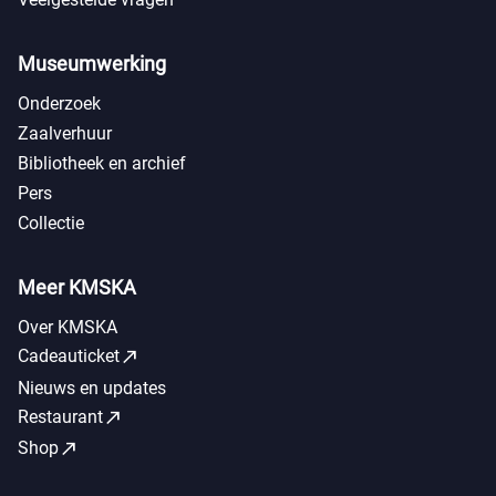
Museumwerking
Onderzoek
Zaalverhuur
Bibliotheek en archief
Pers
Collectie
Meer KMSKA
Over KMSKA
call_made
Cadeauticket
Nieuws en updates
call_made
Restaurant
call_made
Shop