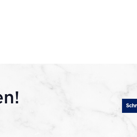
en!
Schr