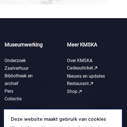
Museumwerking
Meer KMSKA
Onderzoek
Over KMSKA
call_made
Cadeauticket
Zaalverhuur
Bibliotheek en
Nieuws en updates
call_made
archief
Restaurant
Pers
call_made
Shop
Collectie
Deze website maakt gebruik van cookies