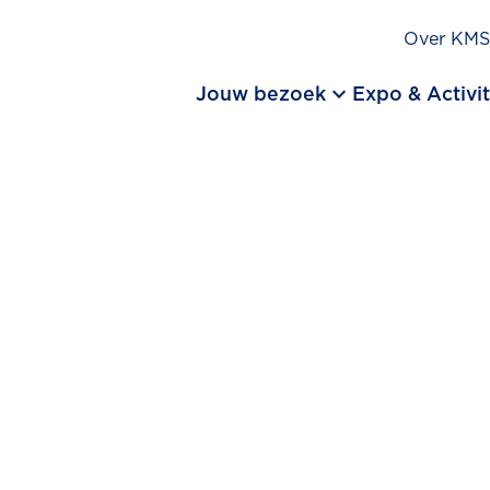
Over KM
keyboard_arrow_down
Jouw bezoek
Expo & Activit