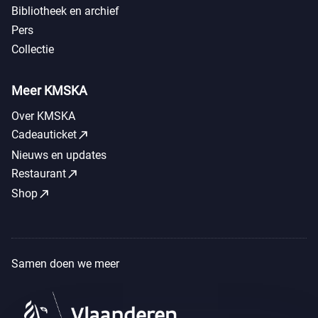
Bibliotheek en archief
Pers
Collectie
Meer KMSKA
Over KMSKA
call_made
Cadeauticket
Nieuws en updates
call_made
Restaurant
call_made
Shop
Samen doen we meer