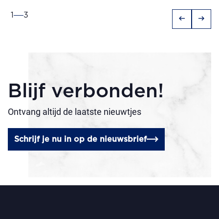
1
3
arrow_left_alt
arrow_right_alt
Blijf verbonden!
Ontvang altijd de laatste nieuwtjes
Schrijf je nu in op de nieuwsbrief