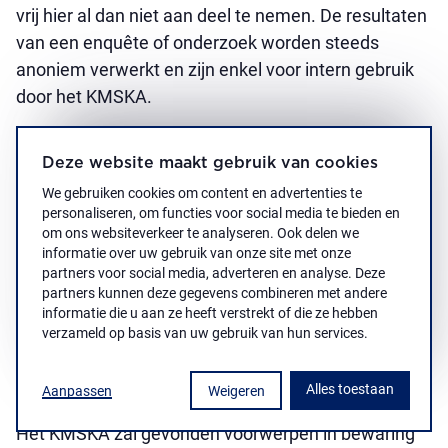
vrij hier al dan niet aan deel te nemen. De resultaten
van een enquête of onderzoek worden steeds
anoniem verwerkt en zijn enkel voor intern gebruik
door het KMSKA.
Deze website maakt gebruik van cookies
We gebruiken cookies om content en advertenties te
Verloren voorwerpen
personaliseren, om functies voor social media te bieden en
Artikel 28:
om ons websiteverkeer te analyseren. Ook delen we
informatie over uw gebruik van onze site met onze
partners voor social media, adverteren en analyse. Deze
Door de bezoeker in het KMSKA gevonden
partners kunnen deze gegevens combineren met andere
voorwerpen kunnen worden afgegeven bij een
informatie die u aan ze heeft verstrekt of die ze hebben
verzameld op basis van uw gebruik van hun services.
onthaalmedewerker of erfgoedbewaker van het
KMSKA, of aan de ontvangstbalie in de
onthaalruimte van het KMSKA.
Alles toestaan
Aanpassen
Weigeren
Het KMSKA zal gevonden voorwerpen in bewaring