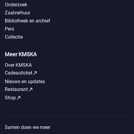
Onderzoek
Zaalverhuur
Bibliotheek en archief
Pers
Collectie
Meer KMSKA
Over KMSKA
call_made
Cadeauticket
Nieuws en updates
call_made
Restaurant
call_made
Shop
Samen doen we meer