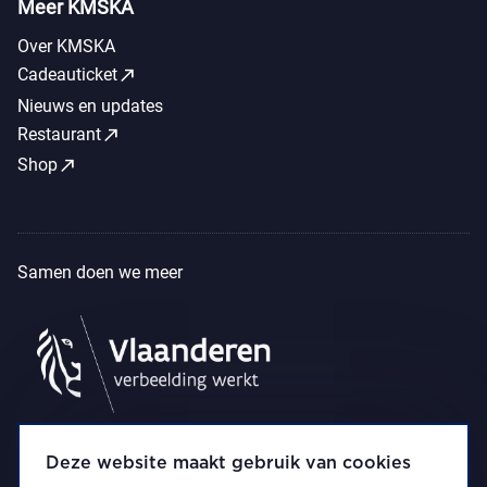
Meer KMSKA
Over KMSKA
call_made
Cadeauticket
Nieuws en updates
call_made
Restaurant
call_made
Shop
Samen doen we meer
Deze website maakt gebruik van cookies