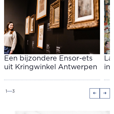
Een bijzondere Ensor-ets
La
uit Kringwinkel Antwerpen
in
1
3
arrow_left_alt
arrow_right_alt