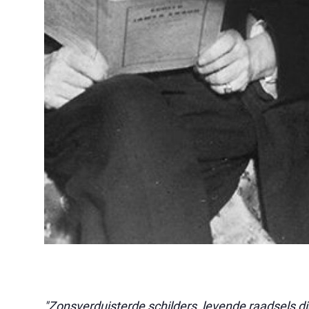
"Zonsverduisterde schilders, levende raadsels di