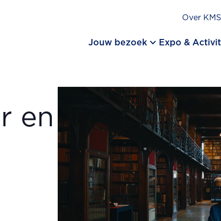
Over KM
keyboard_arrow_down
Jouw bezoek
Expo & Activit
er en