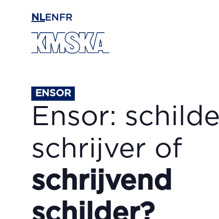
Ga naar hoofdinhoud
NL
EN
FR
ENSOR
Ensor: schild
schrijver of
schrijvend
schilder?