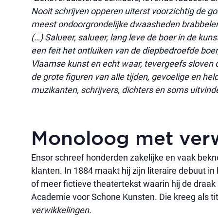
Nooit schrijven opperen uiterst voorzichtig de g
meest ondoorgrondelijke dwaasheden brabbelen.
(…) Salueer, salueer, lang leve de boer in de kun
een feit het ontluiken van de diepbedroefde boer,
Vlaamse kunst en echt waar, tevergeefs sloven onz
de grote figuren van alle tijden, gevoelige en hel
muzikanten, schrijvers, dichters en soms uitvin
Monoloog met verw
Ensor schreef honderden zakelijke en vaak bekno
klanten. In 1884 maakt hij zijn literaire debuut in
of meer fictieve theatertekst waarin hij de draa
Academie voor Schone Kunsten. Die kreeg als tit
verwikkelingen.