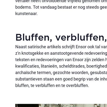
vertaler heeft onvoldoende vrijheid genomen om
bodems. Tot vandaag bestaat er nog steeds geen 
kunstenaar.
Bluffen, verbluffen
Naast satirische artikels schrijft Ensor ook tal 
z'n knotsgekke en aanstootgevende redevoeringen 
teksten en redevoeringen van Ensor zijn zelden
kwalificaties, litanieën, scheldtirades, boertighe
archaïsche termen, gezochte woorden, gesubsta
substantieven staan een goed begrip van de inho
bluffen, te verbluffen en te overbluffen.