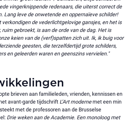
oede vingerknippende redenaars, die uiterst correct de
 Lang leve de onwetende en oppernaïeve schilder!
st verkondigen de vederlichtgelovige gansjes, en het is
 ruim gebroekt, is aan de orde van de dag. Het is
e keien van de (verf)spatten zich uit. Ik, ik buig voor
derziende geesten, die terzelfdertijd grote schilders,
ders en geleerden waren en geenszins vervielen."
ikkelingen
pte brieven aan familieleden, vrienden, kennissen en
 het avant-garde tijdschrift
L’Art moderne
met een min
k steekt met de professoren aan de Brusselse
el:
Drie weken aan de Academie. Een monoloog met