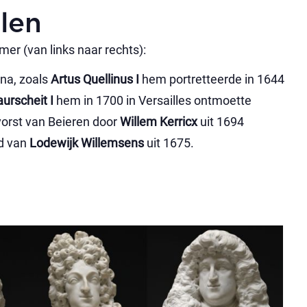
llen
mer (van links naar rechts):
na, zoals
Artus Quellinus I
hem portretteerde in 1644
aurscheit I
hem in 1700 in Versailles ontmoette
vorst van Beieren door
Willem Kerricx
uit 1694
ld van
Lodewijk Willemsens
uit 1675.