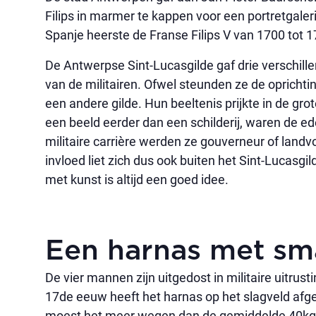
Filips in marmer te kappen voor een portretgaleri
Spanje heerste de Franse Filips V van 1700 tot 
De Antwerpse Sint-Lucasgilde gaf drie verschil
van de militairen. Ofwel steunden ze de oprichti
een andere gilde. Hun beeltenis prijkte in de gr
een beeld eerder dan een schilderij, waren de ed
militaire carrière werden ze gouverneur of lan
invloed liet zich dus ook buiten het Sint-Lucasgi
met kunst is altijd een goed idee.
Een harnas met sm
De vier mannen zijn uitgedost in militaire uitru
17de eeuw heeft het harnas op het slagveld af
moest het meer wegen dan de gemiddelde 40kg. B