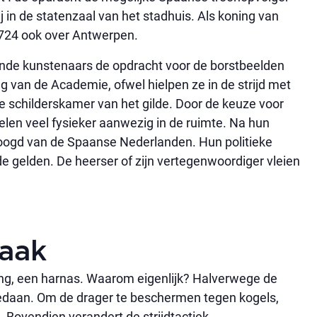
j in de statenzaal van het stadhuis. Als koning van
1724 ook over Antwerpen.
lende kunstenaars de opdracht voor de borstbeelden
ng van de Academie, ofwel hielpen ze in de strijd met
ote schilderskamer van het gilde. Door de keuze voor
elen veel fysieker aanwezig in de ruimte. Na hun
dvoogd van de Spaanse Nederlanden. Hun politieke
lde gelden. De heerser of zijn vertegenwoordiger vleien
aak
sting, een harnas. Waarom eigenlijk? Halverwege de
gedaan. Om de drager te beschermen tegen kogels,
ovendien verandert de strijdtactiek.