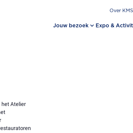
Over KM
keyboard_arrow_down
Jouw bezoek
Expo & Activit
het Atelier
het
r
restauratoren