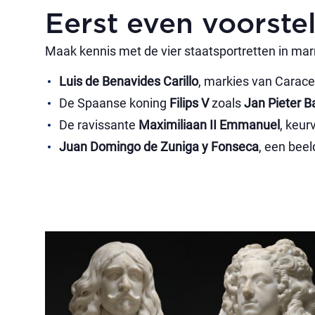
Eerst even voorste
Maak kennis met de vier staatsportretten in mar
Luis de Benavides Carillo
, markies van Carace
De Spaanse koning
Filips V
zoals
Jan Pieter B
De ravissante
Maximiliaan II Emmanuel
, keur
Juan Domingo de Zuniga y Fonseca
, een bee