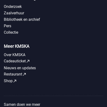
Onderzoek
Zaalverhuur
Bibliotheek en archief
Pers
Collectie
Meer KMSKA
Over KMSKA
call_made
Cadeauticket
Nieuws en updates
call_made
Restaurant
call_made
Shop
Samen doen we meer