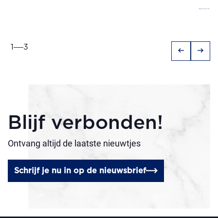
1
3
arrow_left_alt
arrow_right_alt
Blijf verbonden!
Ontvang altijd de laatste nieuwtjes
Schrijf je nu in op de nieuwsbrief