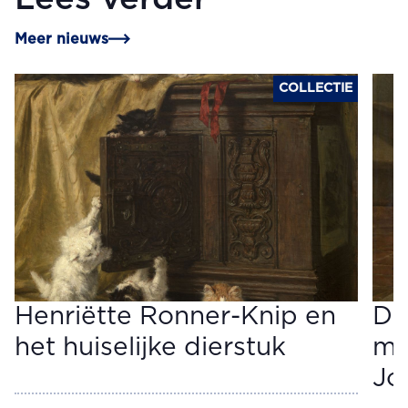
Meer nieuws
COLLECTIE
Henriëtte Ronner-Knip en
De
het huiselijke dierstuk
me
Jo