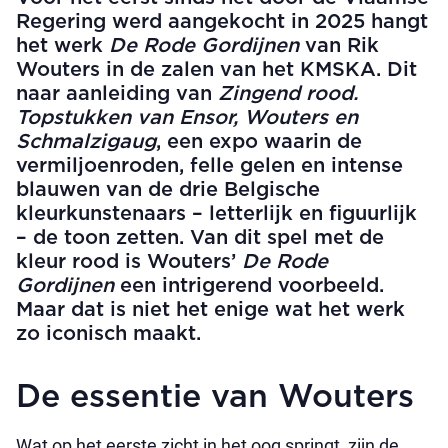
Regering werd aangekocht in 2025 hangt
het werk
De
Rode Gordijnen
van Rik
Wouters in de zalen van het KMSKA. Dit
naar aanleiding van
Zingend rood.
Topstukken van Ensor, Wouters en
Schmalzigaug
, een expo waarin de
vermiljoenroden, felle gelen en intense
blauwen van de drie Belgische
kleurkunstenaars – letterlijk en figuurlijk
– de toon zetten. Van dit spel met de
kleur rood is Wouters’
De
Rode
Gordijnen
een intrigerend voorbeeld.
Maar dat is niet het enige wat het werk
zo iconisch maakt.
De essentie van Wouters
Wat op het eerste zicht in het oog springt, zijn de