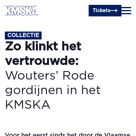
Ga naar hoofdinhoud
Tickets
COLLECTIE
Zo klinkt het
vertrouwde:
Wouters’ Rode
gordijnen in het
KMSKA
Voor het eerst sinds het door de Vlaamse