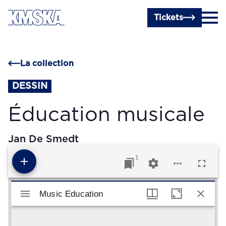
Passer au contenu principal
Tickets
La collection
DESSIN
Éducation musicale
Jan De Smedt
1
Visualiseur Mirador
Music Education
Music Education