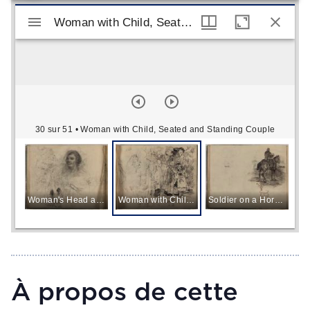
Visualiseur Mirador
Woman with Child, Seated and Standing Couple
Woman with Child, Seated and Standing Couple
30 sur 51
• Woman with Child, Seated and Standing Couple
Woman's Head and Seated Figure
Woman with Child, Seated and Standing Couple
Soldier on a Horse, Chair
Fi
À propos de cette