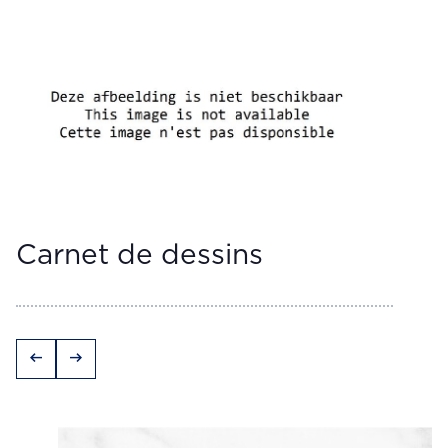
Carnet de dessins
arrow_left_alt
arrow_right_alt