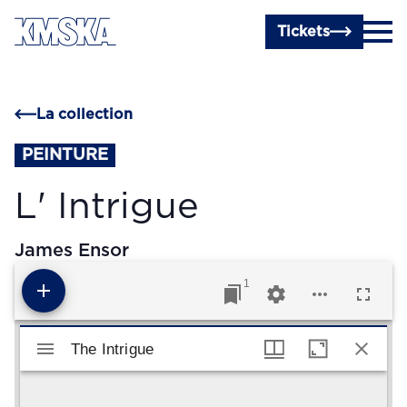
Passer au contenu principal
Tickets
La collection
PEINTURE
L' Intrigue
James Ensor
1
Visualiseur Mirador
The Intrigue
The Intrigue