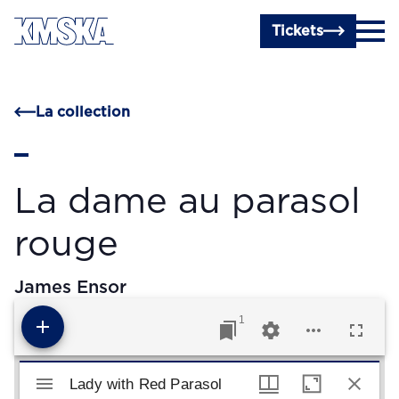
Passer au contenu principal
Tickets
La collection
La dame au parasol
rouge
James Ensor
1
Visualiseur Mirador
Lady with Red Parasol
Lady with Red Parasol