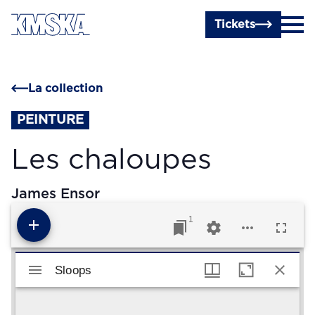
Passer au contenu principal
Tickets
La collection
PEINTURE
Les chaloupes
James Ensor
1
Visualiseur Mirador
Sloops
Sloops