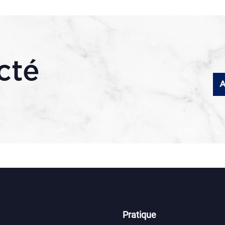
cté
A
Pratique