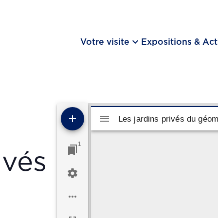
keyboard_arrow_down
Votre visite
Expositions & Act
Visualiseur Mirador
Les jardins privés du géom
Les jardins privés du géo
1
ivés