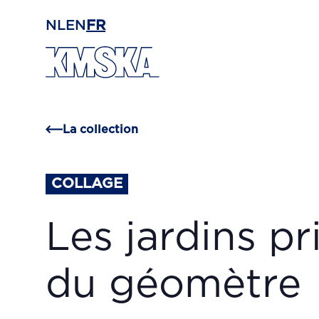
Passer au contenu principal
NL
EN
FR
La collection
COLLAGE
Les jardins pr
du géomètre