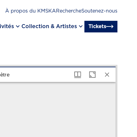
À propos du KMSKA
Recherche
Soutenez-nous
keyboard_arrow_down
keyboard_arrow_down
ivités
Collection & Artistes
Tickets
ètre
mètre