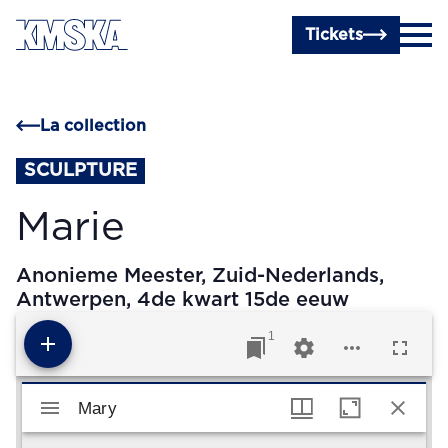
Passer au contenu principal
Tickets
La collection
SCULPTURE
Marie
Anonieme Meester, Zuid-Nederlands,
Antwerpen, 4de kwart 15de eeuw
1
Visualiseur Mirador
Mary
Mary