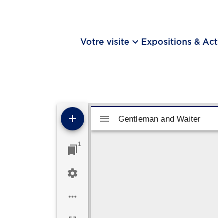
keyboard_arrow_down
Votre visite
Expositions & Act
Visualiseur Mirador
Gentleman and Waiter
Gentleman and Waiter
1