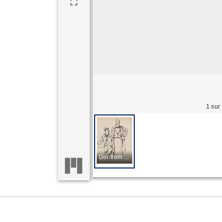
1 sur
Gentleman and Waiter