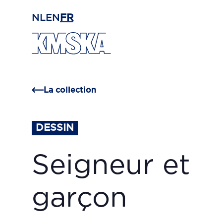
Passer au contenu principal
NL
EN
FR
La collection
DESSIN
Seigneur et
garçon