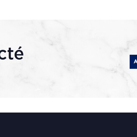
cté
A