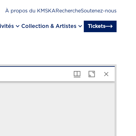
À propos du KMSKA
Recherche
Soutenez-nous
keyboard_arrow_down
keyboard_arrow_down
ivités
Collection & Artistes
Tickets