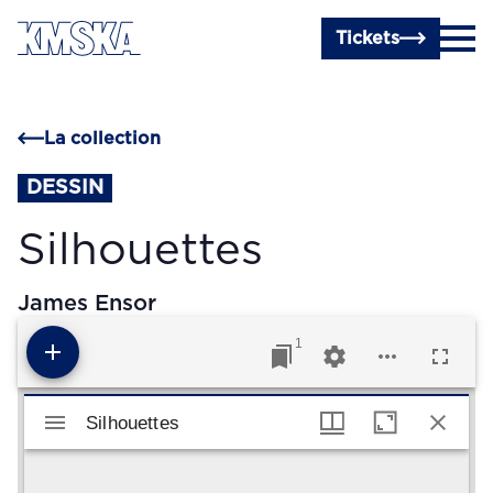
Passer au contenu principal
Tickets
La collection
DESSIN
Silhouettes
James Ensor
1
Visualiseur Mirador
Silhouettes
Silhouettes