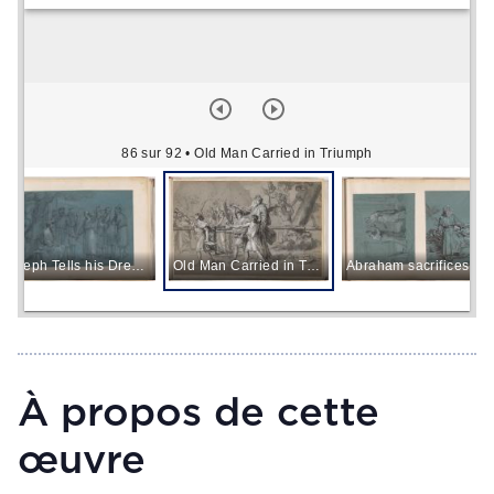
86 sur 92
• Old Man Carried in Triumph
Joseph Tells his Dream to his Father and Brothers
Old Man Carried in Triumph
Abraham sacrifices Isaac
À propos de cette
œuvre