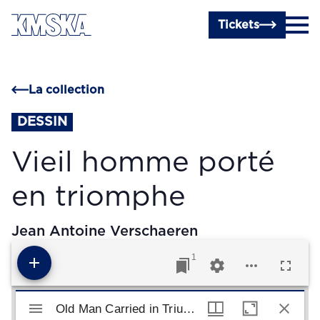
Passer au contenu principal
Tickets
La collection
DESSIN
Vieil homme porté
en triomphe
Jean Antoine Verschaeren
1
Visualiseur Mirador
Old Man Carried in Triumph
Old Man Carried in Triumph