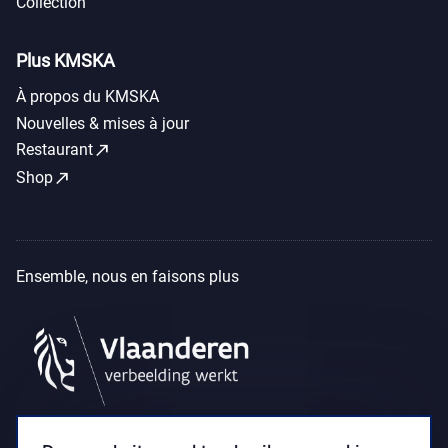
Collection
Plus KMSKA
À propos du KMSKA
Nouvelles & mises à jour
call_made
Restaurant
call_made
Shop
Ensemble, nous en faisons plus