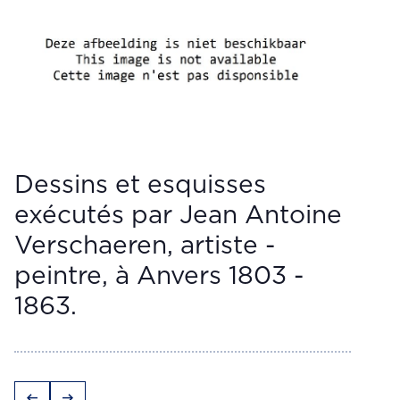
Dessins et esquisses
exécutés par Jean Antoine
Verschaeren, artiste -
peintre, à Anvers 1803 -
1863.
arrow_left_alt
arrow_right_alt