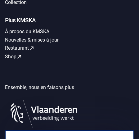
Collection
Plus KMSKA
À propos du KMSKA
Nouvelles & mises à jour
call_made
Restaurant
call_made
Shop
Ensemble, nous en faisons plus