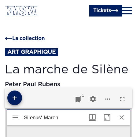
Passer au contenu principal
Tickets
La collection
ART GRAPHIQUE
La marche de Silène
Peter Paul Rubens
1
Visualiseur Mirador
Silenus' March
Silenus' March