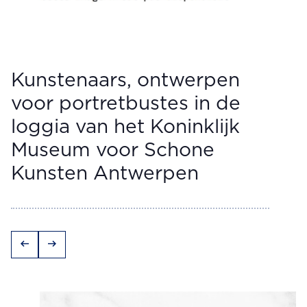
Kunstenaars, ontwerpen
voor portretbustes in de
loggia van het Koninklijk
Museum voor Schone
Kunsten Antwerpen
arrow_left_alt
arrow_right_alt