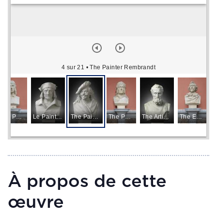
4 sur 21
• The Painter Rembrandt
The Painter Hans Memling
Le Painter Hans Holbein
The Painter Rembrandt
The Painter Hans Holbein
The Artist Michelangelo
The Engraver Lucas Vorsterman I
À propos de cette
œuvre