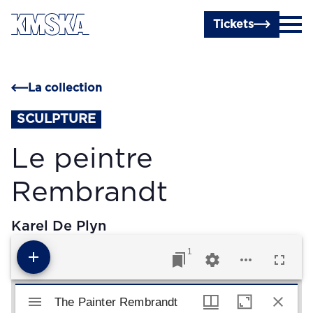
Passer au contenu principal
Tickets
La collection
SCULPTURE
Le peintre
Rembrandt
Karel De Plyn
1
Visualiseur Mirador
The Painter Rembrandt
The Painter Rembrandt