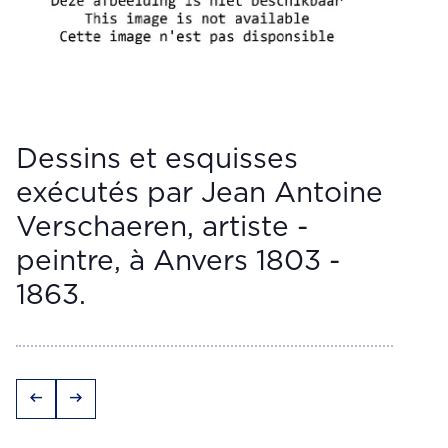
Dessins et esquisses
exécutés par Jean Antoine
Verschaeren, artiste -
peintre, à Anvers 1803 -
1863.
arrow_left_alt
arrow_right_alt