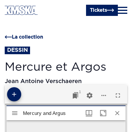
Passer au contenu principal
Tickets
La collection
DESSIN
Mercure et Argos
Jean Antoine Verschaeren
1
Visualiseur Mirador
Mercury and Argus
Mercury and Argus