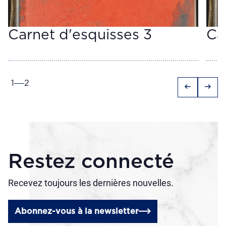
Carnet d'esquisses 3
Ca
1
2
arrow_left_alt
arrow_right_alt
Restez connecté
Recevez toujours les dernières nouvelles.
Abonnez-vous à la newsletter