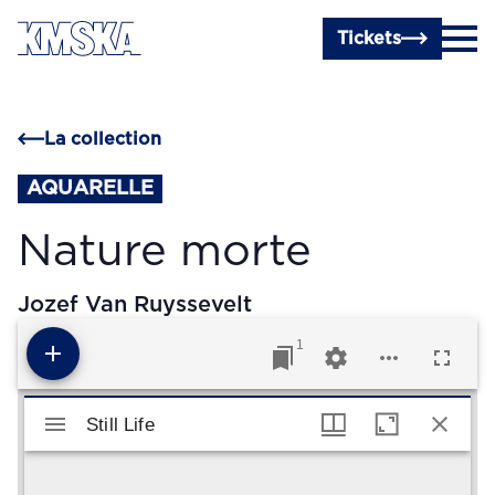
Passer au contenu principal
Tickets
La collection
AQUARELLE
Nature morte
Jozef Van Ruyssevelt
1
Visualiseur Mirador
Still Life
Still Life