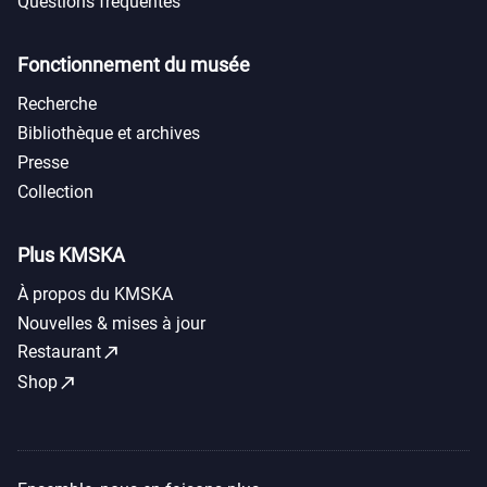
Questions fréquentes
Fonctionnement du musée
Recherche
Bibliothèque et archives
Presse
Collection
Plus KMSKA
À propos du KMSKA
Nouvelles & mises à jour
call_made
Restaurant
call_made
Shop