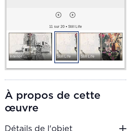
11 sur 20
• Still Life
Interior
Still Life
Still Life
St
À propos de cette
œuvre
Détails de l'objet