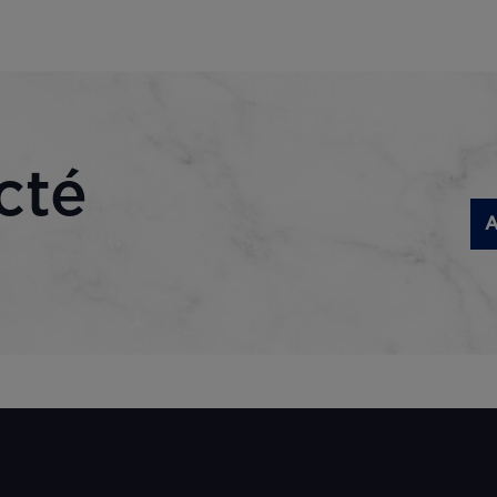
cté
A