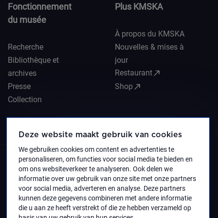
Fonctionnement
Plus KMSKA
du musée
À propos du KMSKA
Recherche
Nouvelles & mises à
Bibliothèque et
jour
call_made
Restaurant
archives
call_made
Presse
Shop
Collection
Deze website maakt gebruik van cookies
We gebruiken cookies om content en advertenties te
personaliseren, om functies voor social media te bieden en
om ons websiteverkeer te analyseren. Ook delen we
informatie over uw gebruik van onze site met onze partners
voor social media, adverteren en analyse. Deze partners
kunnen deze gegevens combineren met andere informatie
die u aan ze heeft verstrekt of die ze hebben verzameld op
basis van uw gebruik van hun services.