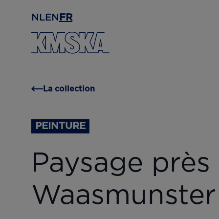
Passer au contenu principal
NL
EN
FR
La collection
PEINTURE
Paysage près
Waasmunster