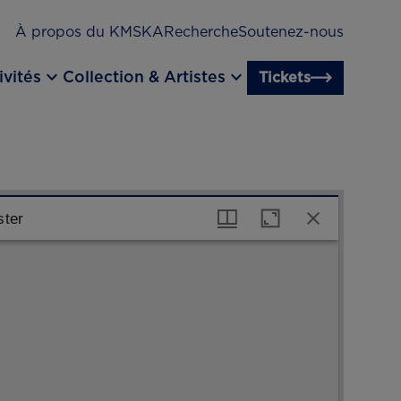
À propos du KMSKA
Recherche
Soutenez-nous
keyboard_arrow_down
keyboard_arrow_down
ivités
Collection & Artistes
Tickets
ter
ster