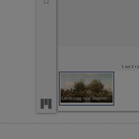
1 sur 1
• 
Landscape near Waasmunster