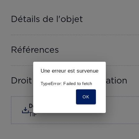
Détails de l'objet
Références
Une erreur est survenue
Droit d'auteur et législation
TypeError: Failed to fetch
OK
Download
TIF