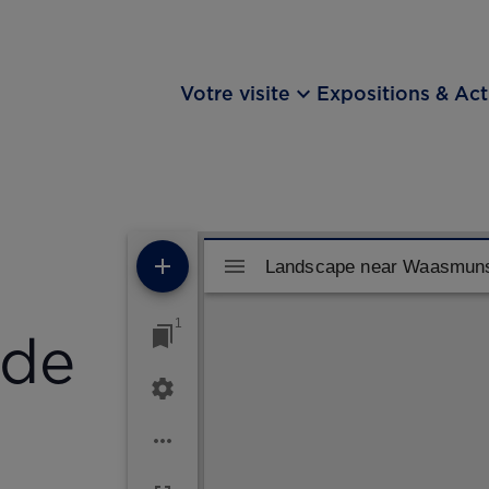
keyboard_arrow_down
Votre visite
Expositions & Act
Visualiseur Mirador
Landscape near Waasmuns
Landscape near Waasmun
1
 de