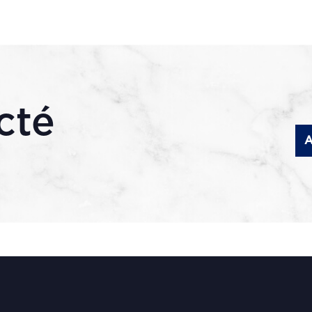
cté
A