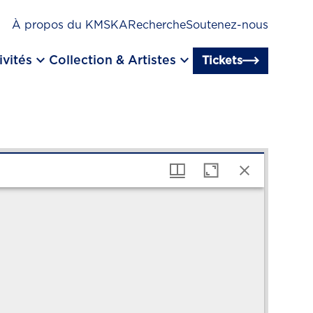
À propos du KMSKA
Recherche
Soutenez-nous
keyboard_arrow_down
keyboard_arrow_down
ivités
Collection & Artistes
Tickets