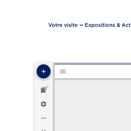
keyboard_arrow_down
Votre visite
Expositions & Act
Visualiseur Mirador
1