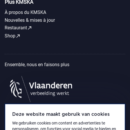
Plus KMSKA
À propos du KMSKA
Nouvelles & mises à jour
call_made
Restaurant
call_made
Shop
Ensemble, nous en faisons plus
Deze website maakt gebruik van cookies
We gebruiken cookies om content en advertenties te
personaliseren, om functies voor social media te bieden en