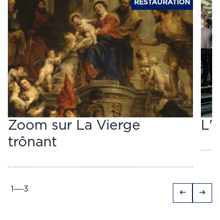
RESTAURATION
Zoom sur La Vierge
L'I
trônant
1
3
arrow_left_alt
arrow_right_alt