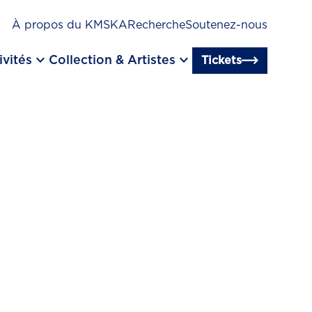
À propos du KMSKA
Recherche
Soutenez-nous
keyboard_arrow_down
keyboard_arrow_down
ivités
Collection & Artistes
Tickets