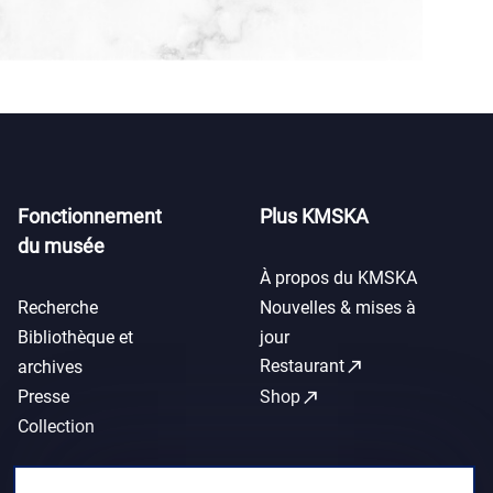
Fonctionnement
Plus KMSKA
du musée
À propos du KMSKA
Recherche
Nouvelles & mises à
Bibliothèque et
jour
call_made
Restaurant
archives
call_made
Presse
Shop
Collection