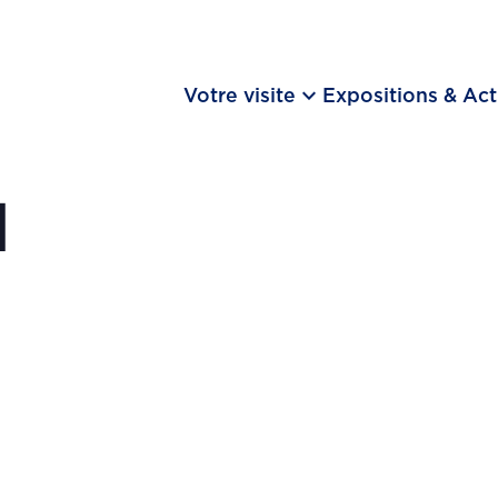
keyboard_arrow_down
Votre visite
Expositions & Act
l