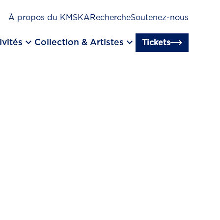
À propos du KMSKA
Recherche
Soutenez-nous
keyboard_arrow_down
keyboard_arrow_down
ivités
Collection & Artistes
Tickets