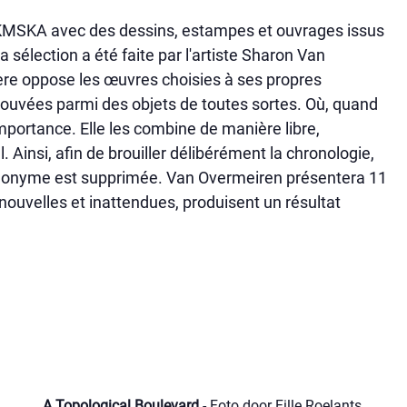
 KMSKA avec des dessins, estampes et ouvrages issus
 sélection a été faite par l'artiste Sharon Van
ère oppose les œuvres choisies à ses propres
 trouvées parmi des objets de toutes sortes. Où, quand
'importance. Elle les combine de manière libre,
 Ainsi, afin de brouiller délibérément la chronologie,
n anonyme est supprimée. Van Overmeiren présentera 11
ouvelles et inattendues, produisent un résultat
A Topological Boulevard
- Foto door Fille Roelants