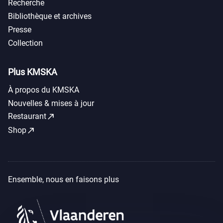
Recherche
Bibliothèque et archives
Presse
Collection
Plus KMSKA
À propos du KMSKA
Nouvelles & mises à jour
call_made
Restaurant
call_made
Shop
Ensemble, nous en faisons plus