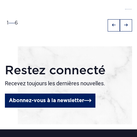
1
6
arrow_left_alt
arrow_right_alt
Restez connecté
Recevez toujours les dernières nouvelles.
Abonnez-vous à la newsletter