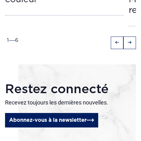
re
1
6
arrow_left_alt
arrow_right_alt
Restez connecté
Recevez toujours les dernières nouvelles.
Abonnez-vous à la newsletter