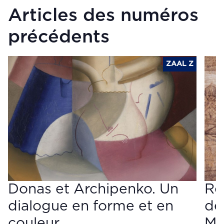
Articles des numéros
précédents
ZAAL Z
Donas et Archipenko. Un
Re
dialogue en forme et en
de
couleur
Mi