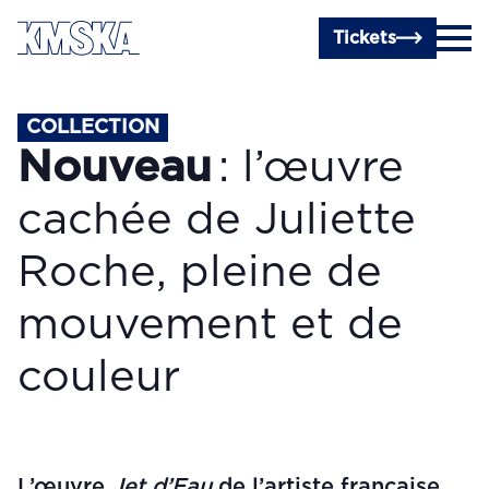
Passer au contenu principal
Tickets
COLLECTION
Nouveau
: l’œuvre
cachée de Juliette
Roche, pleine de
mouvement et de
couleur
L’œuvre
Jet d’Eau
de l’artiste française