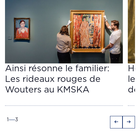
Ainsi résonne le familier:
He
Les rideaux rouges de
le 
Wouters au KMSKA
do
1
3
arrow_left_alt
arrow_right_alt