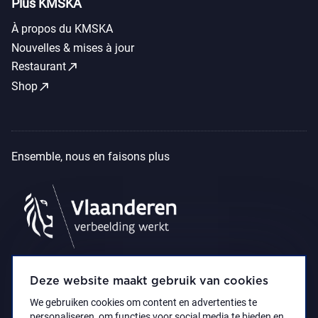
Plus KMSKA
À propos du KMSKA
Nouvelles & mises à jour
call_made
Restaurant
call_made
Shop
Ensemble, nous en faisons plus
Deze website maakt gebruik van cookies
We gebruiken cookies om content en advertenties te
personaliseren, om functies voor social media te bieden en