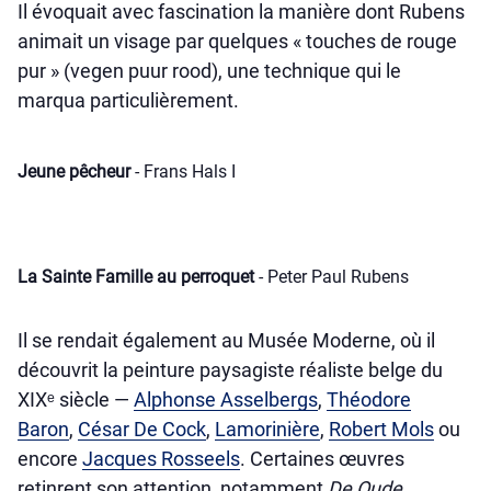
Il évoquait avec fascination la manière dont Rubens
animait un visage par quelques « touches de rouge
pur » (vegen puur rood), une technique qui le
marqua particulièrement.
Jeune pêcheur
- Frans Hals I
La Sainte Famille au perroquet
- Peter Paul Rubens
Il se rendait également au Musée Moderne, où il
découvrit la peinture paysagiste réaliste belge du
XIXᵉ siècle —
Alphonse Asselbergs
,
Théodore
Baron
,
César De Cock
,
Lamorinière
,
Robert Mols
ou
encore
Jacques Rosseels
. Certaines œuvres
retinrent son attention, notamment
De Oude