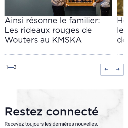
Ainsi résonne le familier:
He
Les rideaux rouges de
le 
Wouters au KMSKA
do
1
3
arrow_left_alt
arrow_right_alt
Restez connecté
Recevez toujours les dernières nouvelles.