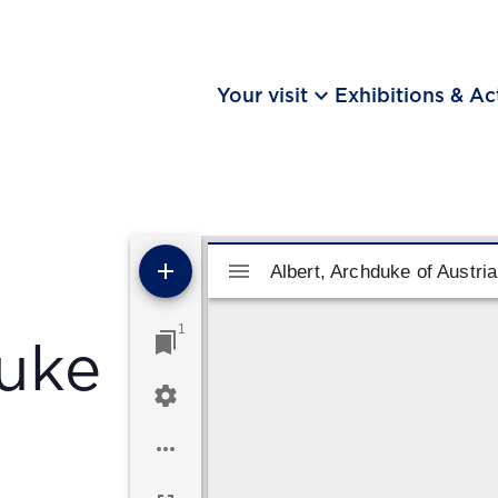
keyboard_arrow_down
Your visit
Exhibitions & Act
Mirador viewer
Albert, Archduke of Austria
Albert, Archduke of Austri
1
duke