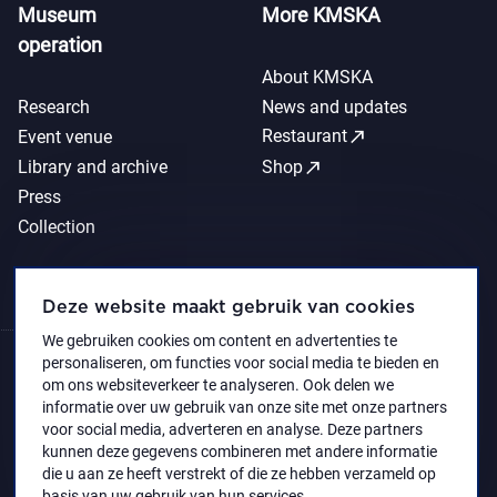
Museum
More KMSKA
operation
About KMSKA
Research
News and updates
call_made
Restaurant
Event venue
call_made
Library and archive
Shop
Press
Collection
Deze website maakt gebruik van cookies
We gebruiken cookies om content en advertenties te
personaliseren, om functies voor social media te bieden en
om ons websiteverkeer te analyseren. Ook delen we
informatie over uw gebruik van onze site met onze partners
voor social media, adverteren en analyse. Deze partners
kunnen deze gegevens combineren met andere informatie
die u aan ze heeft verstrekt of die ze hebben verzameld op
basis van uw gebruik van hun services.