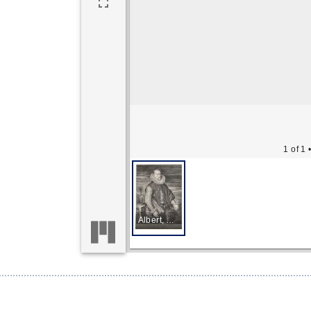
1 of 1
•
Albert, Archduke of Austria