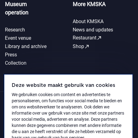
Museum
More KMSKA
operation
About KMSKA
Research
News and updates
call_made
Restaurant
Event venue
call_made
Library and archive
Shop
Press
Collection
Deze website maakt gebruik van cookies
We gebruiken cookies om content en advertenties te
personaliseren, om functies voor social media te bieden en
om ons websiteverkeer te analyseren. Ook delen we
informatie over uw gebruik van onze site met onze partners
voor social media, adverteren en analyse. Deze partners
kunnen deze gegevens combineren met andere informatie
die u aan ze heeft verstrekt of die ze hebben verzameld op
basis van uw gebruik van hun services.