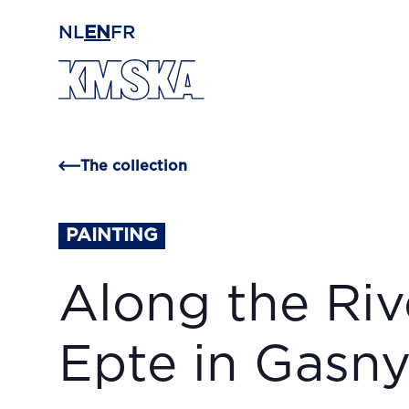
Skip to main content
NL
EN
FR
The collection
PAINTING
Along the Riv
Epte in Gasn